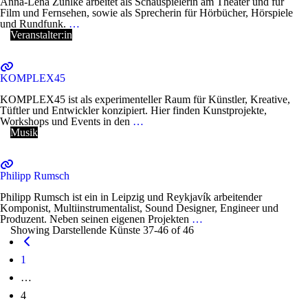
Anna-Lena Zühlke arbeitet als Schauspielerin am Theater und für
Film und Fernsehen, sowie als Sprecherin für Hörbücher, Hörspiele
und Rundfunk.
…
Veranstalter:in
KOMPLEX45
KOMPLEX45 ist als experimenteller Raum für Künstler, Kreative,
Tüftler und Entwickler konzipiert. Hier finden Kunstprojekte,
Workshops und Events in den
…
Musik
Philipp Rumsch
Philipp Rumsch ist ein in Leipzig und Reykjavík arbeitender
Komponist, Multiinstrumentalist, Sound Designer, Engineer und
Produzent. Neben seinen eigenen Projekten
…
Showing Darstellende Künste 37-46 of 46
Posts
Neuere
navigation
Beiträge
1
…
4