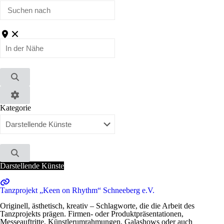
nach
In
der
Nähe
Suchen
Advanced
Kategorie
Filters
Suchen
Darstellende Künste
Tanzprojekt „Keen on Rhythm“ Schneeberg e.V.
Originell, ästhetisch, kreativ – Schlagworte, die die Arbeit des
Tanzprojekts prägen. Firmen- oder Produktpräsentationen,
Messeauftritte, Künstlerumrahmungen, Galashows oder auch