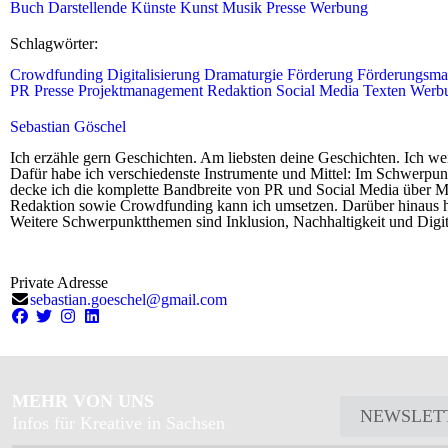
Buch
Darstellende Künste
Kunst
Musik
Presse
Werbung
Schlagwörter:
Crowdfunding
Digitalisierung
Dramaturgie
Förderung
Förderungsma
PR
Presse
Projektmanagement
Redaktion
Social Media
Texten
Werb
Sebastian Göschel
Ich erzähle gern Geschichten. Am liebsten deine Geschichten. Ich wei
Dafür habe ich verschiedenste Instrumente und Mittel: Im Schwerpunkt
decke ich die komplette Bandbreite von PR und Social Media über M
Redaktion sowie Crowdfunding kann ich umsetzen. Darüber hinaus ha
Weitere Schwerpunktthemen sind Inklusion, Nachhaltigkeit und Digit
Private Adresse
sebastian.goeschel@gmail.com
MEHR VON UNS
NEWSLET
Infos für Kreative in Sachsen