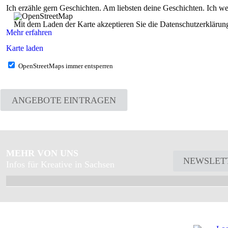
Ich erzähle gern Geschichten. Am liebsten deine Geschichten. Ich we
Mit dem Laden der Karte akzeptieren Sie die Datenschutzerkläru
Mehr erfahren
Karte laden
OpenStreetMaps immer entsperren
ANGEBOTE EINTRAGEN
MEHR VON UNS
NEWSLET
Infos für Kreative in Sachsen