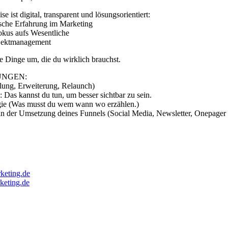
e ist digital, transparent und lösungsorientiert:
ische Erfahrung im Marketing
okus aufs Wesentliche
ojektmanagement
ie Dinge um, die du wirklich brauchst.
UNGEN:
llung, Erweiterung, Relaunch)
 Das kannst du tun, um besser sichtbar zu sein.
egie (Was musst du wem wann wo erzählen.)
in der Umsetzung deines Funnels (Social Media, Newsletter, Onepager 
rketing.de
keting.de