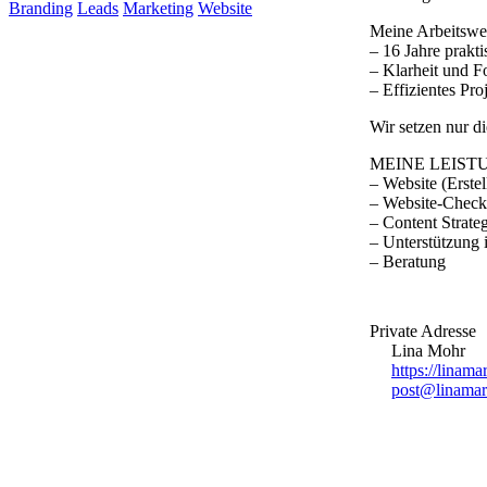
Branding
Leads
Marketing
Website
Meine Arbeitsweis
– 16 Jahre prakt
– Klarheit und F
– Effizientes Pr
Wir setzen nur d
MEINE LEIST
– Website (Erste
– Website-Check:
– Content Strat
– Unterstützung 
– Beratung
Private Adresse
Lina Mohr
https://linama
post@linamar
MEHR VON UNS