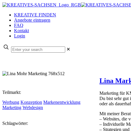
KREATIVE FINDEN
Angebote eintragen
FAQ
Kontakt
Login
✕
Lina Mark
Teilmarkt:
Marketing für KM
Du bist sehr gut
Werbung
Konzeption
Markenentwicklung
oder als dauerha
Marketing
Webdesign
Mit meiner Bera
– Websites, die
Schlagwörter:
– Individuelle M
– Strategien und