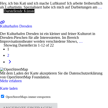
Hey, ich bin Kati und ich mache Luftkunst! Ich arbeite freiberuflich
als Luftartistin. Spezialisiert habe ich mich auf Darbietungen am
…
Darstellende Künste
Kulturhafen Dresden
Der Kulturhafen Dresden ist ein kleiner und feiner Kulturort in
Dresden-Pieschen für alle Interessierten. Im Bereich
Improvisationstheater werden verschiedene Shows,
…
Showing Darsteller:in 1-12 of 22
Posts
1
navigation
2
Ältere
Beiträge
Mit dem Laden der Karte akzeptieren Sie die Datenschutzerklärung
von OpenStreetMap Foundation.
Mehr erfahren
Karte laden
OpenStreetMaps immer entsperren