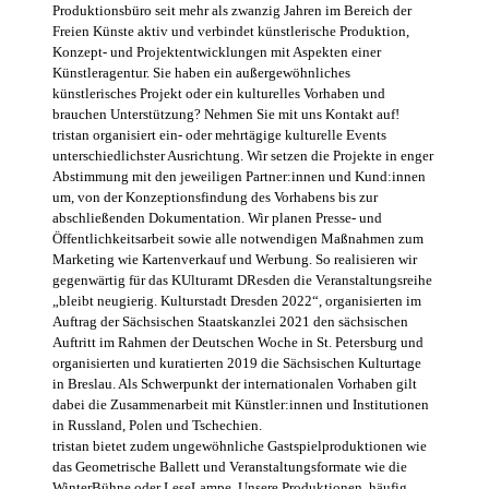
Produktionsbüro seit mehr als zwanzig Jahren im Bereich der
Freien Künste aktiv und verbindet künstlerische Produktion,
Konzept- und Projektentwicklungen mit Aspekten einer
Künstleragentur. Sie haben ein außergewöhnliches
künstlerisches Projekt oder ein kulturelles Vorhaben und
brauchen Unterstützung? Nehmen Sie mit uns Kontakt auf!
tristan organisiert ein- oder mehrtägige kulturelle Events
unterschiedlichster Ausrichtung. Wir setzen die Projekte in enger
Abstimmung mit den jeweiligen Partner:innen und Kund:innen
um, von der Konzeptionsfindung des Vorhabens bis zur
abschließenden Dokumentation. Wir planen Presse- und
Öffentlichkeitsarbeit sowie alle notwendigen Maßnahmen zum
Marketing wie Kartenverkauf und Werbung. So realisieren wir
gegenwärtig für das KUlturamt DResden die Veranstaltungsreihe
„bleibt neugierig. Kulturstadt Dresden 2022“, organisierten im
Auftrag der Sächsischen Staatskanzlei 2021 den sächsischen
Auftritt im Rahmen der Deutschen Woche in St. Petersburg und
organisierten und kuratierten 2019 die Sächsischen Kulturtage
in Breslau. Als Schwerpunkt der internationalen Vorhaben gilt
dabei die Zusammenarbeit mit Künstler:innen und Institutionen
in Russland, Polen und Tschechien.
tristan bietet zudem ungewöhnliche Gastspielproduktionen wie
das Geometrische Ballett und Veranstaltungsformate wie die
WinterBühne oder LeseLampe. Unsere Produktionen, häufig