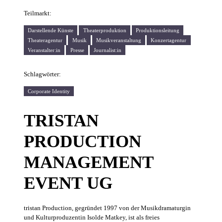
Teilmarkt:
Darstellende Künste
Theaterproduktion
Produktionsleitung
Theateragentur
Musik
Musikveranstaltung
Konzertagentur
Veranstalter:in
Presse
Journalist:in
Schlagwörter:
Corporate Identity
TRISTAN
PRODUCTION
MANAGEMENT
EVENT UG
tristan Production, gegründet 1997 von der Musikdramaturgin
und Kulturproduzentin Isolde Matkey, ist als freies