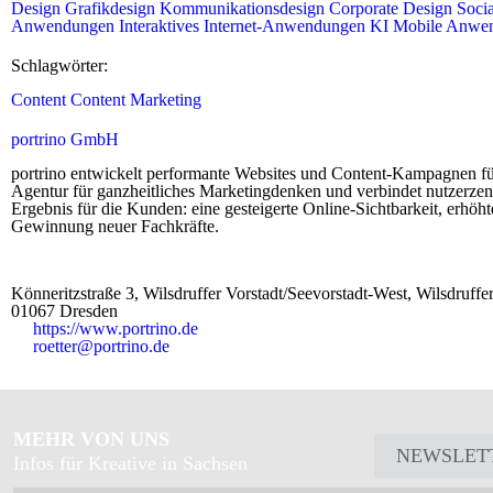
Design
Grafikdesign
Kommunikationsdesign
Corporate Design
Soci
Anwendungen
Interaktives
Internet-Anwendungen
KI
Mobile Anwe
Schlagwörter:
Content
Content Marketing
portrino GmbH
portrino entwickelt performante Websites und Content-Kampagnen fü
Agentur für ganzheitliches Marketingdenken und verbindet nutzerze
Ergebnis für die Kunden: eine gesteigerte Online-Sichtbarkeit, erhöht
Gewinnung neuer Fachkräfte.
Könneritzstraße 3, Wilsdruffer Vorstadt/Seevorstadt-West, Wilsdruffer 
01067
Dresden
https://www.portrino.de
roetter@portrino.de
MEHR VON UNS
NEWSLET
Infos für Kreative in Sachsen