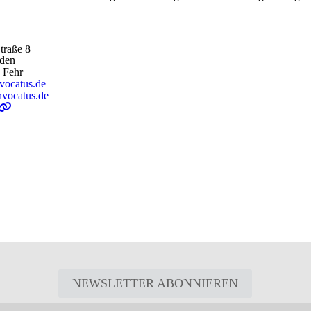
traße 8
den
 Fehr
nvocatus.de
nvocatus.de
NEWSLETTER ABONNIEREN