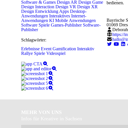
Software & Games
Design
AR Design
Game
bedienen.
Design
Interaction Design
VR Design
XR
Design
Entwicklung
Apps
Desktop-
Anwendungen
Interaktives
Internet-
Bayrische S
Anwendungen
KI
Mobile Anwendungen
01069
Dres
Software
Spiele
Games-Publisher
Software-
Publisher
Deborah
https://i
hallo@i
Schlagwörter:
Erlebnisse
Event
Gamification
Interaktiv
Rallye
Spiele
Videospiel
MEHR VON UNS
Infos für Kreative in Sachsen