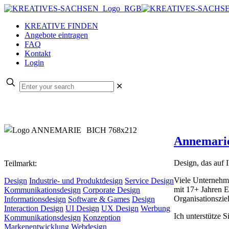
KREATIVE FINDEN
Angebote eintragen
FAQ
Kontakt
Login
✕
Annemarie
Design, das auf I
Teilmarkt:
Viele Unternehme
Design
Industrie- und Produktdesign
Service Design
mit 17+ Jahren Er
Kommunikationsdesign
Corporate Design
Organisationsziel
Informationsdesign
Software & Games
Design
Interaction Design
UI Design
UX Design
Werbung
Ich unterstütze S
Kommunikationsdesign
Konzeption
Markenentwicklung
Webdesign