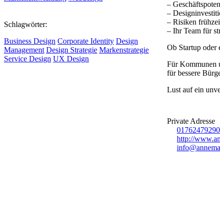
– Geschäftspoten
– Designinvesti
– Risiken frühze
Schlagwörter:
– Ihr Team für s
Business Design
Corporate Identity
Design
Ob Startup oder 
Management
Design Strategie
Markenstrategie
Service Design
UX Design
Für Kommunen und
für bessere Bürg
Lust auf ein unv
Private Adresse
01762479290
http://www.a
info@annemar
MEHR VON UNS
Infos für Kreative in Sachsen