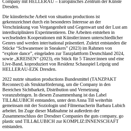
Company mit HELLERAU – Europäisches Zentrum der Künste
Dresden.
Die künstlerische Arbeit von situation productions ist
gekennzeichnet durch ein besonderes Interesse an der
Verschränkung von Vergangenheit und Gegenwart und der Lust am
interdisziplinären Experimentieren. Die Arbeiten entstehen in
wechselnden Kooperationen mit Künstler:innen unterschiedlicher
Genres und werden inter/national präsentiert. Zuletzt entstanden die
Stücke “Schwanensee in Sneakers” (2023) im Rahmen von
“explore dance”, eingeladen zur Tanzplattform Deutschland 2024,
sowie „KREISEN“ (2023), ein Stück für 5 Tänzer:innen und eine
Live-Band, koproduziert von Residenz Schauspiel Leipzig und
HELLERAU-EZK Dresden.
2022 nutzte situation productions Bundesmittel (TANZPAKT
Reconnect) als Strukturförderung, um die Company in den
Bereichen Sichtbarkeit, Distribution und Vernetzung
voranzubringen. In diesem Zusammenhang ist das Label
TILL&LUBICH entstanden, unter dem Anna Till weiterhin
gemeinsam mit der Soziologin und Filmemacherin Barbara Lubich
arbeitet. Im Zuge dieser Maßnahme ist außerdem der
Zusammenschluss der Dresdner Companies the guts company, go
plastic und TILL&LUBICH zur KOMPLIZ:INNENSCHAFT
entstanden.