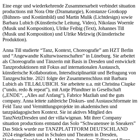
Eine enge und wiederkehrende Zusammenarbeit verbindet situation
productions mit Nora Otte (Dramaturgie), Konstanze Grotkopp
(Bühnen- und Kostümbild) und Martin Mulik (Lichtdesign) sowie
Barbara Lubich (Künstlerische Leitung, Video), Nikolaus Woernle
(Musik und Komposition), Ulrike Feibig (Text), Johannes Till
(Musik und Komposition) und Ulrike Melzwig (Künstlerische
Produktion).
Anna Till studierte “Tanz, Kontext, Choreografie” am HZT Berlin
und “Angewandte Kulturwissenschaften” in Lüneburg. Sie arbeitet
als Choreografin und Tänzerin mit Basis in Dresden und entwickelt
Tanzproduktionen mit Fokus auf internationalen Austausch,
künstlerische Kollaboration, Intersdisziplinarität und Befragung von
Tanzgeschichte. 2021 folgte der Zusammenschluss mit Barbara
Lubich als TILL&LUBICH. Sie arbeitete u.a. mit Christina Ciupke
(“undo, redo & repeat”), mit Antje Pfundtner in Gesellschaft
(„ENDE“, „Alles auf Anfang“), Fabrice Mazliah und the guts
company. Anna leitete zahlreiche Diskurs- und Austauschformate im
Feld Tanz und Vermittlungsprojekte im akademischen und
tanzpädagogischen Kontext. Sie ist aktives Mitglied des
TanzNetzDresden und der villa/wigman. Mit ihrer Company
situation productions entstand das Solo “Schwanensee in Sneakers”
Das Stück wurde zur TANZPLATTFORM DEUTSCHLAND
2024 eingeladen und in Schulen und Theatern in Dresden,