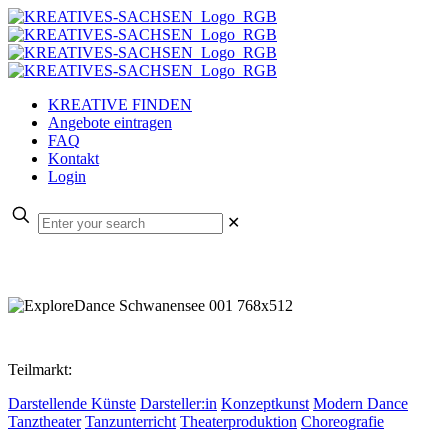
KREATIVE FINDEN
Angebote eintragen
FAQ
Kontakt
Login
✕
Teilmarkt:
Darstellende Künste
Darsteller:in
Konzeptkunst
Modern Dance
Tanztheater
Tanzunterricht
Theaterproduktion
Choreografie