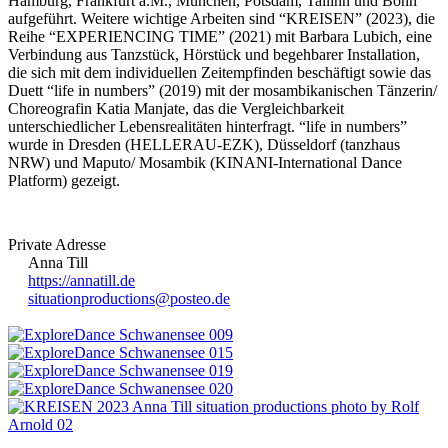
Hamburg, Frankfurt a.M., München, Potsdam, Tallinn und Bonn
aufgeführt. Weitere wichtige Arbeiten sind “KREISEN” (2023), die
Reihe “EXPERIENCING TIME” (2021) mit Barbara Lubich, eine
Verbindung aus Tanzstück, Hörstück und begehbarer Installation,
die sich mit dem individuellen Zeitempfinden beschäftigt sowie das
Duett “life in numbers” (2019) mit der mosambikanischen Tänzerin/
Choreografin Katia Manjate, das die Vergleichbarkeit
unterschiedlicher Lebensrealitäten hinterfragt. “life in numbers”
wurde in Dresden (HELLERAU-EZK), Düsseldorf (tanzhaus
NRW) und Maputo/ Mosambik (KINANI-International Dance
Platform) gezeigt.
Private Adresse
Anna Till
https://annatill.de
situationproductions@posteo.de