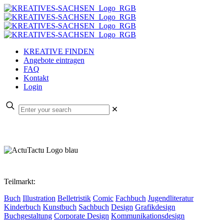
KREATIVE FINDEN
Angebote eintragen
FAQ
Kontakt
Login
✕
Teilmarkt:
Buch
Illustration
Belletristik
Comic
Fachbuch
Jugendliteratur
Kinderbuch
Kunstbuch
Sachbuch
Design
Grafikdesign
Buchgestaltung
Corporate Design
Kommunikationsdesign