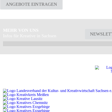
ANGEBOTE EINTRAGEN
MEHR VON UNS
NEWSLET
Infos für Kreative in Sachsen