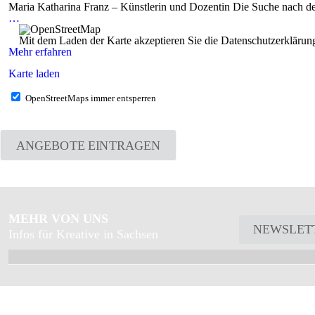
Maria Katharina Franz – Künstlerin und Dozentin Die Suche nach de
…
Mit dem Laden der Karte akzeptieren Sie die Datenschutzerkläru
Mehr erfahren
Karte laden
OpenStreetMaps immer entsperren
ANGEBOTE EINTRAGEN
MEHR VON UNS
NEWSLET
Infos für Kreative in Sachsen