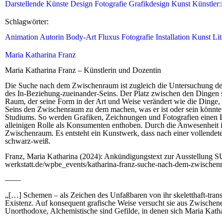
Darstellende Künste
Design
Fotografie
Grafikdesign
Kunst
Künstler:
Schlagwörter:
Animation
Autorin
Body-Art
Fluxus
Fotografie
Installation
Kunst
Li
Maria Katharina Franz
Maria Katharina Franz – Künstlerin und Dozentin
Die Suche nach dem Zwischenraum ist zugleich die Untersuchung der 
des In-Beziehung-zueinander-Seins. Der Platz zwischen den Dingen st
Raum, der seine Form in der Art und Weise verändert wie die Dinge, 
Seins den Zwischenraum zu dem machen, was er ist oder sein könnte
Studiums. So werden Grafiken, Zeichnungen und Fotografien einen E
alleinigen Rolle als Konsumenten enthoben. Durch die Anwesenheit 
Zwischenraum. Es entsteht ein Kunstwerk, dass nach einer vollendet
schwarz-weiß.
Franz, Maria Katharina (2024): Ankündigungstext zur Ausste
werkstatt.de/wpbe_events/katharina-franz-suche-nach-dem-zwischenr
——
„[…] Schemen – als Zeichen des Unfaßbaren von ihr skeletthaft-trans
Existenz. Auf konsequent grafische Weise versucht sie aus Zwischen
Unorthodoxe, Alchemistische sind Gefilde, in denen sich Maria Kath