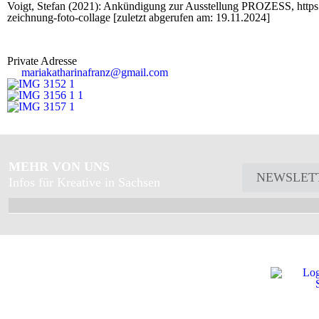
Voigt, Stefan (2021): Ankündigung zur Ausstellung PROZESS, https:
zeichnung-foto-collage [zuletzt abgerufen am: 19.11.2024]
Private Adresse
mariakatharinafranz@gmail.com
MEHR VON UNS
NEWSLET
Infos für Kreative in Sachsen