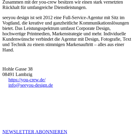
Zusammen mit der you-crew besitzen wir einen stark vernetzten
Rückhalt für umfangreiche Dienstleistungen.
seeyou design ist seit 2012 eine Full-Service-Agentur mit Sitz im
Vogtland, die kreative und ganzheitliche Kommunikationslösungen
bietet. Das Leistungsspektrum umfasst Corporate Design,
hochwertige Printmedien, Markenstrategie und mehr. Individuelle
Kundenwünsche verbindet die Agentur mit Design, Fotografie, Text
und Technik zu einem stimmigen Markenauftritt – alles aus einer
Hand.
Hohle Gasse 38
08491
Lambzig
https://you-crew.de/
info@seeyou-design.de
MEHR VON UNS
Infos für Kreative in Sachsen
NEWSLETTER ABONNIEREN