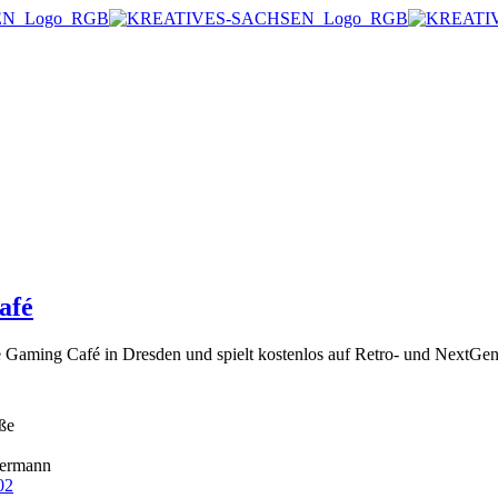
afé
e Gaming Café in Dresden und spielt kostenlos auf Retro- und NextGe
ße
ermann
02