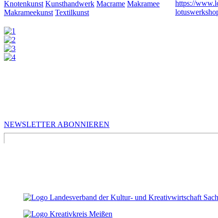
https://www.l
Knotenkunst
Kunsthandwerk
Macrame
Makramee
lotuswerksh
Makrameekunst
Textilkunst
MEHR VON UNS
Infos für Kreative in Sachsen
NEWSLETTER ABONNIEREN