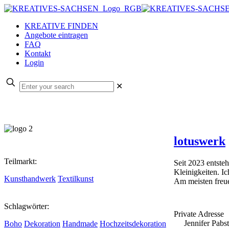
KREATIVE FINDEN
Angebote eintragen
FAQ
Kontakt
Login
✕
lotuswerk
Teilmarkt:
Seit 2023 entst
Kleinigkeiten. Ic
Kunsthandwerk
Textilkunst
Am meisten freu
Schlagwörter:
Private Adresse
Jennifer Pabst
Boho
Dekoration
Handmade
Hochzeitsdekoration