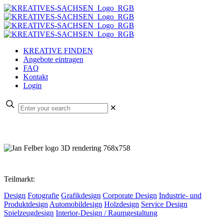
KREATIVE FINDEN
Angebote eintragen
FAQ
Kontakt
Login
✕
Teilmarkt:
Design
Fotografie
Grafikdesign
Corporate Design
Industrie- und
Produktdesign
Automobildesign
Holzdesign
Service Design
Spielzeugdesign
Interior-Design / Raumgestaltung