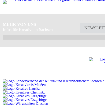
MEHR VON UNS
NEWSLET
Infos für Kreative in Sachsen