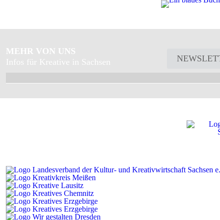
MEHR VON UNS
NEWSLET
Infos für Kreative in Sachsen