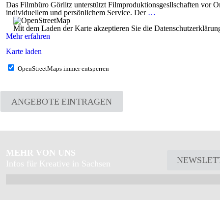
Das Filmbüro Görlitz unterstützt Filmproduktionsgesllschaften vor 
individuellem und persönlichem Service. Der
…
Mit dem Laden der Karte akzeptieren Sie die Datenschutzerkläru
Mehr erfahren
Karte laden
OpenStreetMaps immer entsperren
ANGEBOTE EINTRAGEN
MEHR VON UNS
NEWSLET
Infos für Kreative in Sachsen