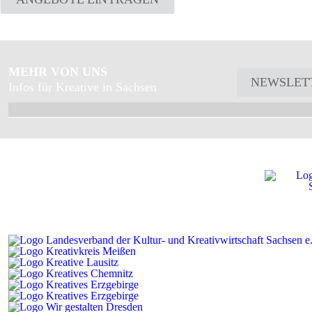
MEHR VON UNS
NEWSLET
Infos für Kreative in Sachsen