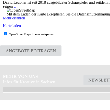
David Leubner ist seit 2018 ausgebildeter Schauspieler und seitdem
seinen
…
Mit dem Laden der Karte akzeptieren Sie die Datenschutzerkläru
Mehr erfahren
Karte laden
OpenStreetMaps immer entsperren
ANGEBOTE EINTRAGEN
MEHR VON UNS
NEWSLET
Infos für Kreative in Sachsen