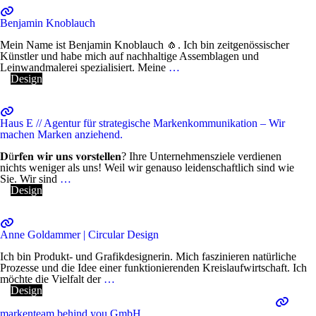
Benjamin Knoblauch
Mein Name ist Benjamin Knoblauch 🧄. Ich bin zeitgenössischer
Künstler und habe mich auf nachhaltige Assemblagen und
Leinwandmalerei spezialisiert. Meine
…
Design
Haus E // Agentur für strategische Markenkommunikation – Wir
machen Marken anziehend.
𝐃ü𝐫𝐟𝐞𝐧 𝐰𝐢𝐫 𝐮𝐧𝐬 𝐯𝐨𝐫𝐬𝐭𝐞𝐥𝐥𝐞𝐧? Ihre Unternehmensziele verdienen
nichts weniger als uns! Weil wir genauso leidenschaftlich sind wie
Sie. Wir sind
…
Design
Anne Goldammer | Circular Design
Ich bin Produkt- und Grafikdesignerin. Mich faszinieren natürliche
Prozesse und die Idee einer funktionierenden Kreislaufwirtschaft. Ich
möchte die Vielfalt der
…
Design
markenteam behind you GmbH