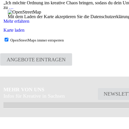
„Ich möchte Ordnung ins kreative Chaos bringen, sodass du dein Unt
zu
…
Mit dem Laden der Karte akzeptieren Sie die Datenschutzerkläru
Mehr erfahren
Karte laden
OpenStreetMaps immer entsperren
ANGEBOTE EINTRAGEN
MEHR VON UNS
NEWSLET
Infos für Kreative in Sachsen