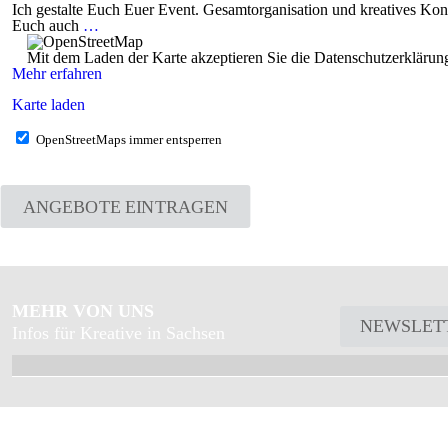
Ich gestalte Euch Euer Event. Gesamtorganisation und kreatives Konz
Euch auch
…
Mit dem Laden der Karte akzeptieren Sie die Datenschutzerkläru
Mehr erfahren
Karte laden
OpenStreetMaps immer entsperren
ANGEBOTE EINTRAGEN
MEHR VON UNS
NEWSLET
Infos für Kreative in Sachsen