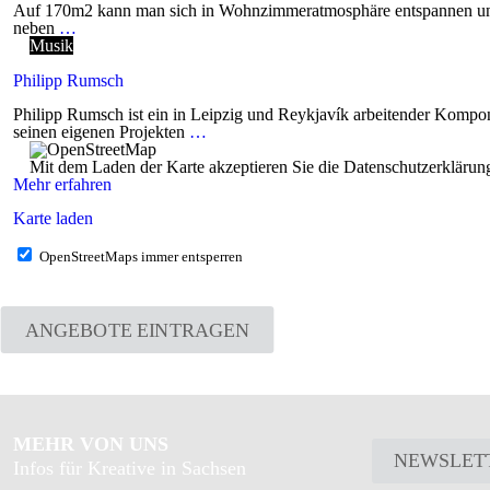
Auf 170m2 kann man sich in Wohnzimmeratmosphäre entspannen und sei
neben
…
Musik
Philipp Rumsch
Philipp Rumsch ist ein in Leipzig und Reykjavík arbeitender Kompon
seinen eigenen Projekten
…
Mit dem Laden der Karte akzeptieren Sie die Datenschutzerkläru
Mehr erfahren
Karte laden
OpenStreetMaps immer entsperren
ANGEBOTE EINTRAGEN
MEHR VON UNS
NEWSLET
Infos für Kreative in Sachsen