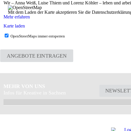
Wir – Anna Weiß, Luise Thiem und Lorenz Köhler – leben und arbeit
Mit dem Laden der Karte akzeptieren Sie die Datenschutzerkläru
Mehr erfahren
Karte laden
OpenStreetMaps immer entsperren
ANGEBOTE EINTRAGEN
MEHR VON UNS
NEWSLET
Infos für Kreative in Sachsen