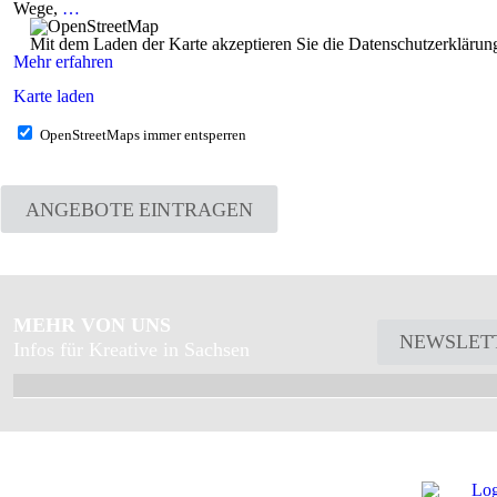
Wege,
…
Mit dem Laden der Karte akzeptieren Sie die Datenschutzerkläru
Mehr erfahren
Karte laden
OpenStreetMaps immer entsperren
ANGEBOTE EINTRAGEN
MEHR VON UNS
NEWSLET
Infos für Kreative in Sachsen