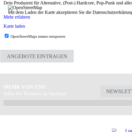
Dein Produzent für Alternative, (Post-) Hardcore, Pop-Punk und alles
Mit dem Laden der Karte akzeptieren Sie die Datenschutzerkläru
Mehr erfahren
Karte laden
OpenStreetMaps immer entsperren
ANGEBOTE EINTRAGEN
MEHR VON UNS
NEWSLET
Infos für Kreative in Sachsen