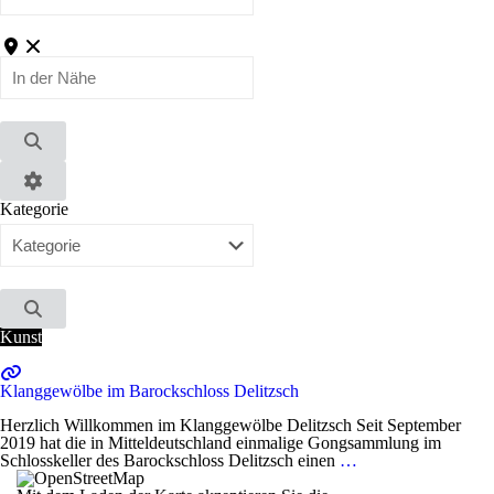
In
der
Nähe
Suchen
Advanced
Kategorie
Filters
Suchen
Kunst
Klanggewölbe im Barockschloss Delitzsch
Herzlich Willkommen im Klanggewölbe Delitzsch Seit September
2019 hat die in Mitteldeutschland einmalige Gongsammlung im
Schlosskeller des Barockschloss Delitzsch einen
…