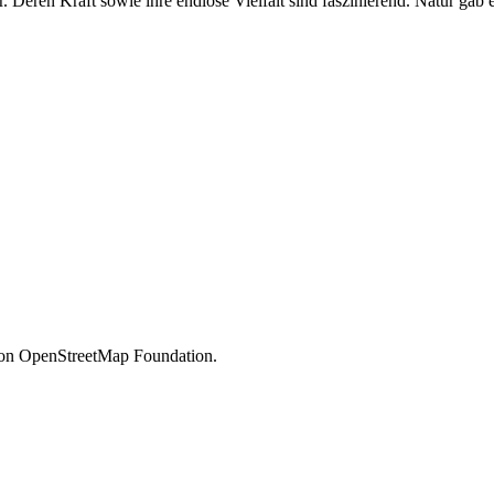
 Deren Kraft sowie ihre endlose Vielfalt sind faszinierend. Natur gab 
 von OpenStreetMap Foundation.