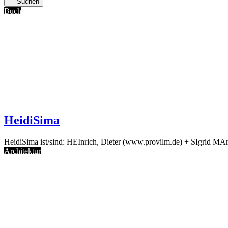
Suchen
Buch
HeidiSima
HeidiSima ist/sind: HEInrich, Dieter (www.provilm.de) + SIgrid M
Architektur