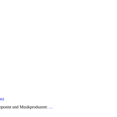
on)
omponist und Musikproduzent:
…