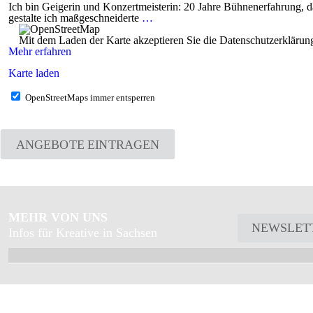
Ich bin Geigerin und Konzertmeisterin: 20 Jahre Bühnenerfahrung, d
gestalte ich maßgeschneiderte
…
Mit dem Laden der Karte akzeptieren Sie die Datenschutzerkläru
Mehr erfahren
Karte laden
OpenStreetMaps immer entsperren
ANGEBOTE EINTRAGEN
MEHR VON UNS
NEWSLET
Infos für Kreative in Sachsen