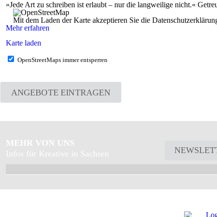
»Jede Art zu schreiben ist erlaubt – nur die langweilige nicht.« Getr
Mit dem Laden der Karte akzeptieren Sie die Datenschutzerkläru
Mehr erfahren
Karte laden
OpenStreetMaps immer entsperren
ANGEBOTE EINTRAGEN
MEHR VON UNS
NEWSLET
Infos für Kreative in Sachsen