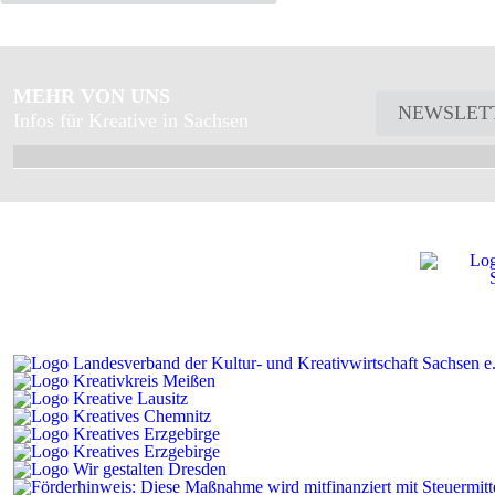
MEHR VON UNS
NEWSLET
Infos für Kreative in Sachsen