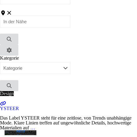
In
der
Nähe
Suchen
Advanced
Kategorie
Filters
Mit dem
Suchen
Laden der
Design
Karte
akzeptieren
Sie die
YSTEER
Datenschutzerklärung
von
Das Label YSTEER steht für eine zeitlose, von Trends unabhängige
OpenStreetMap
Mode. Klare Linien treffen auf ungewöhnliche Details, hochwertige
Foundation.
Materialien auf
…
Mehr
erfahren