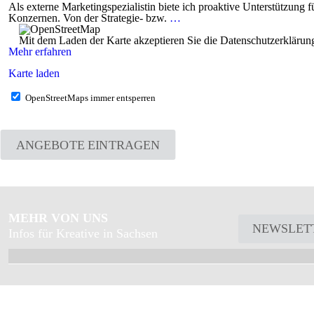
Als externe Marketingspezialistin biete ich proaktive Unterstützun
Konzernen. Von der Strategie- bzw.
…
Mit dem Laden der Karte akzeptieren Sie die Datenschutzerkläru
Mehr erfahren
Karte laden
OpenStreetMaps immer entsperren
ANGEBOTE EINTRAGEN
MEHR VON UNS
NEWSLET
Infos für Kreative in Sachsen