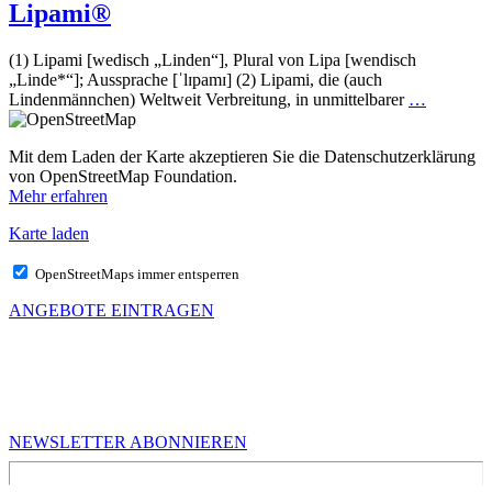
Lipami®
(1) Lipami [wedisch „Linden“], Plural von Lipa [wendisch
„Linde*“]; Aussprache [ˈlɪpamɪ] (2) Lipami, die (auch
Lindenmännchen) Weltweit Verbreitung, in unmittelbarer
…
Mit dem Laden der Karte akzeptieren Sie die Datenschutzerklärung
von OpenStreetMap Foundation.
Mehr erfahren
Karte laden
OpenStreetMaps immer entsperren
ANGEBOTE EINTRAGEN
MEHR VON UNS
Infos für Kreative in Sachsen
NEWSLETTER ABONNIEREN