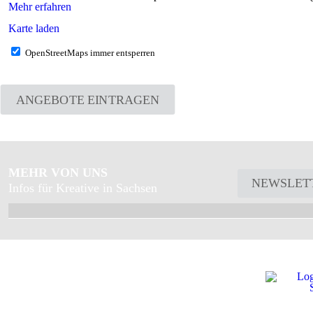
Mehr erfahren
Karte laden
OpenStreetMaps immer entsperren
ANGEBOTE EINTRAGEN
MEHR VON UNS
NEWSLET
Infos für Kreative in Sachsen