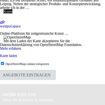
Hallo, ich bin Benjamin Schief, ein multidisziplinärer Gestalter aus
Leipzig. Neben der strategischer Produkt- und Konzeptentwicklung,
arbeite ich in der
…
Kunst
westpol.space
Online-Plattform für zeitgenössische Kunst
…
Mit dem Laden der Karte akzeptieren Sie die
Datenschutzerklärung von OpenStreetMap Foundation.
Mehr erfahren
Karte laden
OpenStreetMaps immer entsperren
ANGEBOTE EINTRAGEN
MEHR VON UNS
Infos für Kreative in Sachsen