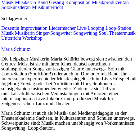
Musik
Musiker:in
Band
Gesang
Komposition
Musikproduzent:in
Solokünstler:in
Musikunterricht
Schlagwörter:
Dozentin
Improvisation
Liedermacher
Live-Looping
Loop-Station
Musik
Musikerin
Singer-Songwriter
Songwriting
Soul
Theatermusik
Unterricht
Workshop
Maria Schüritz
Die Leipziger Musikerin Maria Schüritz bewegt sich zwischen den
Genres: Meist ist sie mit ihren feinen deutschsprachigen
soulinspirierten Songs zur jazzigen Gitarre unterwegs. Solo mit
Loop-Station (Soulchöre!) oder auch im Duo oder mit Band. Ihr
Interesse an experimenteller Musik spiegelt sich im Live-Hörspiel mit
Ingeborg Freytag oder bei Auftritten mit Upcyclophonen –
selbstgebauten Instrumenten wieder. Zudem ist sie Teil von
musikalisch-literarischen Veranstaltungen mit Autoren, einer
interdisziplinären Live-Jukebox und produziert Musik für
zeitgenössischen Tanz und Theater.
Maria Schüritz ist auch als Musik- und Medienpädagogin an der
Theaterakademie Sachsen, in Kulturzentren und Schulen unterwegs.
Schwerpunkte sind: Musik machen unabhängig von Vorkenntnissen,
Songwriting, Loop-Station.