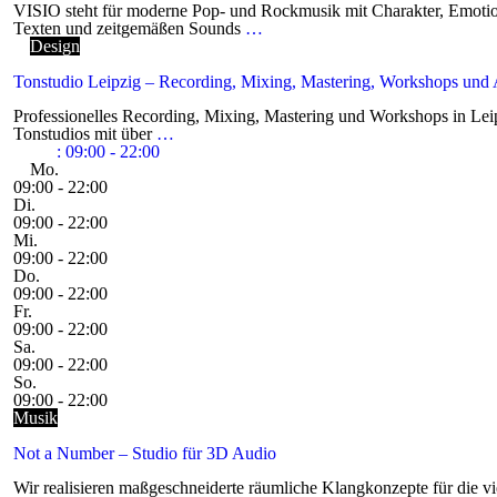
VISIO steht für moderne Pop- und Rockmusik mit Charakter, Emotio
Texten und zeitgemäßen Sounds
…
Design
Tonstudio Leipzig – Recording, Mixing, Mastering, Workshops und
Professionelles Recording, Mixing, Mastering und Workshops in Leip
Tonstudios mit über
…
:
09:00 - 22:00
Mo.
09:00 - 22:00
Di.
09:00 - 22:00
Mi.
09:00 - 22:00
Do.
09:00 - 22:00
Fr.
09:00 - 22:00
Sa.
09:00 - 22:00
So.
09:00 - 22:00
Musik
Not a Number – Studio für 3D Audio
Wir realisieren maßgeschneiderte räumliche Klangkonzepte für die vi