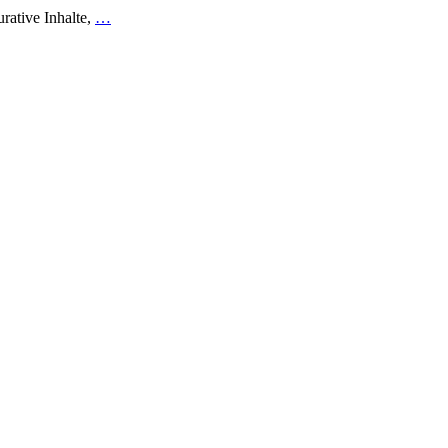
urative Inhalte,
…