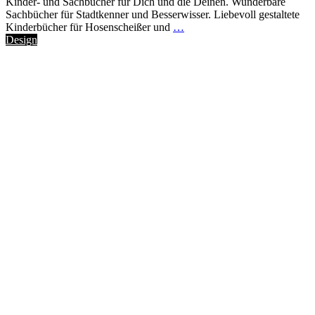
Kinder- und Sachbücher für Dich und die Deinen. Wunderbare
Sachbücher für Stadtkenner und Besserwisser. Liebevoll gestaltete
Kinderbücher für Hosenscheißer und
…
Design