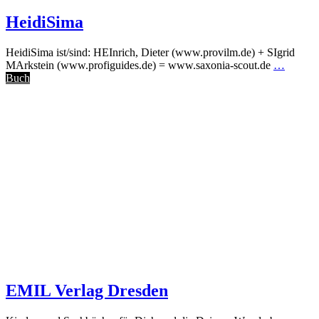
HeidiSima
HeidiSima ist/sind: HEInrich, Dieter (www.provilm.de) + SIgrid
MArkstein (www.profiguides.de) = www.saxonia-scout.de
…
Buch
EMIL Verlag Dresden