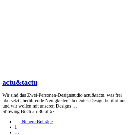
actu&tactu
Wir sind das Zwei-Personen-Designstudio actu&tactu, was frei
übersetzt „berührende Neuigkeiten“ bedeutet. Design berührt uns
und wir wollen mit unseren Designs
…
Showing Buch 25-36 of 67
Posts
Neuere Beiträge
1
navigation
…