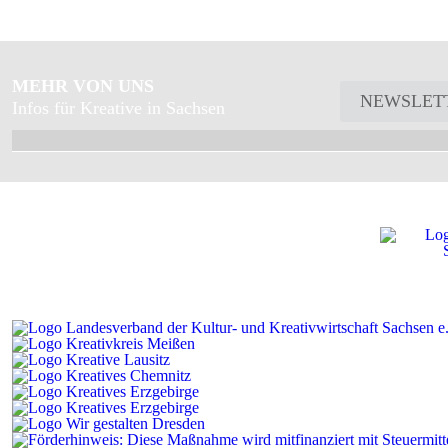
MEHR VON UNS
NEWSLET
Infos für Kreative in Sachsen